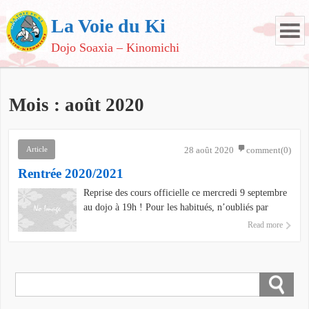
La Voie du Ki
Dojo Soaxia – Kinomichi
Mois :
août 2020
Article
28 août 2020
comment(0)
Rentrée 2020/2021
Reprise des cours officielle ce mercredi 9 septembre
au dojo à 19h ! Pour les habitués, n’oubliés par
votre iaïto, le cours démarrera par un cours de iaï.
Read more
Les nouveaux arrivants pourront également suivre le
cours avec des bokken (sabre en bois) qui sont
disponibles au dojo. Pour information, voici le
dernier protocole à suivre de la fédération FFAAA,
que nous devrons suivre sur les conditions sanitaires
suite au covid-19 :https://www.aikido.com.fr/le-