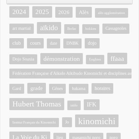
2024
2025
2026
Alès
alès agglomération
aïkido
art martial
Cassagnoles
Berlin
bokken
club
cours
dojo
date
DNBK
ffaaa
démonstration
Dojo Soaxia
Enghien
Fédération Française d'Aïkido Aïkibudo Kinomichi et disciplines associ
grade
horaires
Gard
Gênes
hakama
Hubert Thomas
IFK
iaïdo
kinomichi
Jo
Institut Français du Kinomichi
La Voie du Ki
lieu
masamichi noro
noro