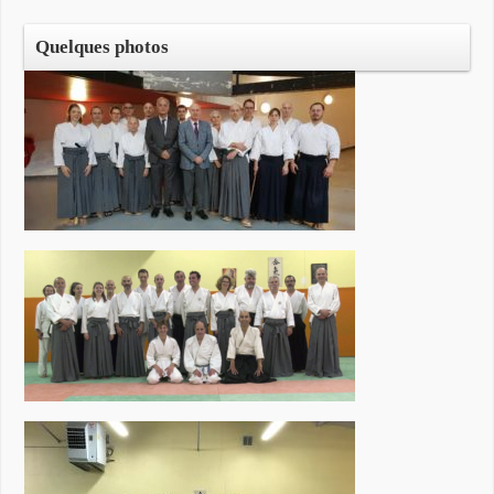
protocole-synthetique-de-rentree-2020-en-poche/
Quelques photos
N’OUBLIEZ PAS VOTRE MASQUE ! Nous
mettrons à disposition de tous du gel
hydroalcoolique. La mairie a décidé d’interdire
l »accès aux vestiaires collectifs PS Si vous êtes
déjà adhèrent, pensez à renouveler votre licence sur
le site de la FFAAA, nous aurons toujours le temps
de parler d’argent.